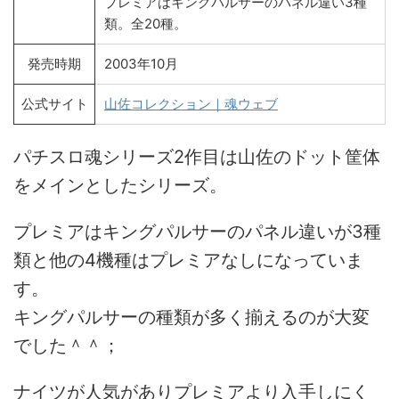
プレミアはキングパルサーのパネル違い3種
類。全20種。
発売時期
2003年10月
公式サイト
山佐コレクション｜魂ウェブ
パチスロ魂シリーズ2作目は山佐のドット筐体
をメインとしたシリーズ。
プレミアはキングパルサーのパネル違いが3種
類と他の4機種はプレミアなしになっていま
す。
キングパルサーの種類が多く揃えるのが大変
でした＾＾；
ナイツが人気がありプレミアより入手しにく