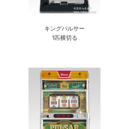
キングパルサー
1匹横切る