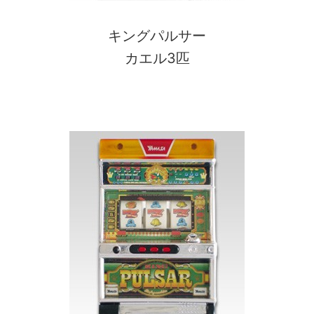
キングパルサー
カエル3匹