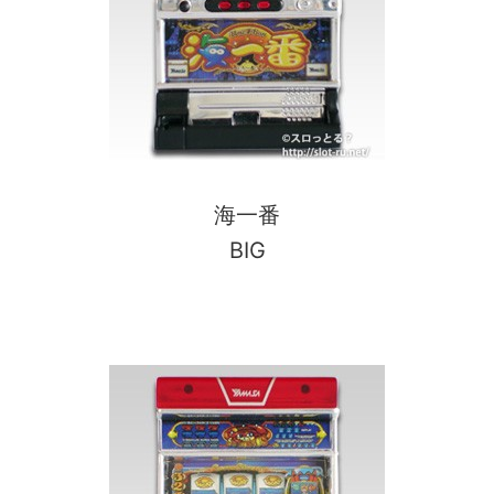
海一番
BIG