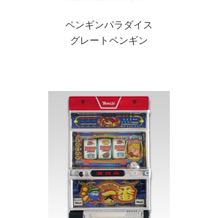
ペンギンパラダイス
グレートペンギン