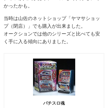
かったかも。
当時は山佐のネットショップ「ヤマサショッ
プ（閉店）」でも購入が出来ました。
オークションでは他のシリーズと比べても安
く手に入る傾向にありました。
パチスロ魂