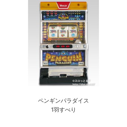
ペンギンパラダイス
1羽すべり