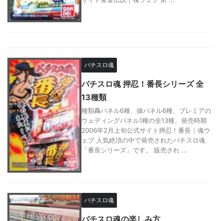
パチスロ魂
パチスロ魂 押忍！番長シリーズ 全
13種類
種類轟パネル6種、操パネル6種、プレミアの
ウェディングパネル1種の全13種。発売時期
2006年2月上旬公式サイト押忍！番長｜魂ウ
ェブ 人気絶頂の中で発売されたパチスロ魂
「番長シリーズ」です。 販売され ...
パチスロ魂
パチスロ魂の楽しみ方