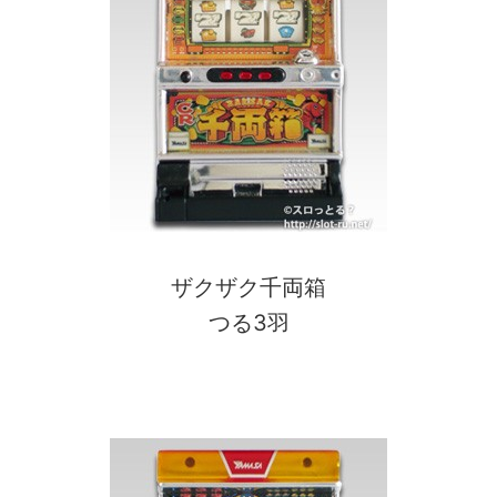
ザクザク千両箱
つる3羽