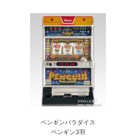
ペンギンパラダイス
ペンギン3羽