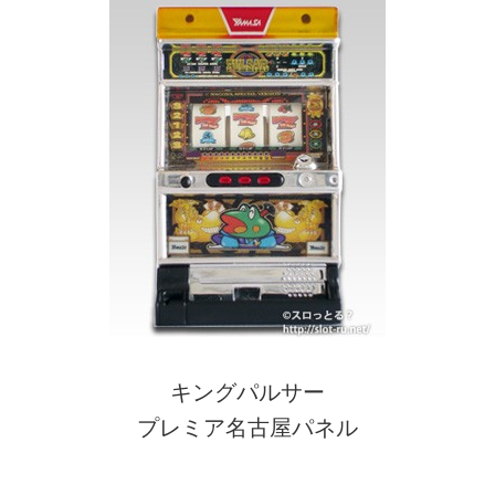
キングパルサー
プレミア名古屋パネル