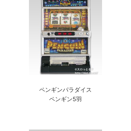
ペンギンパラダイス
ペンギン5羽