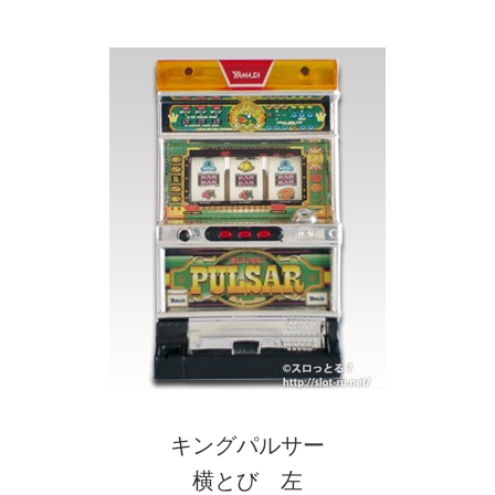
キングパルサー
横とび 左