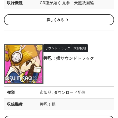
収録機種
CR龍が如く 見参！天照祇園編
詳しくみる
サウンドトラック
大都技研
押忍！操サウンドトラック
種類
市販品, ダウンロード配信
収録機種
押忍！操