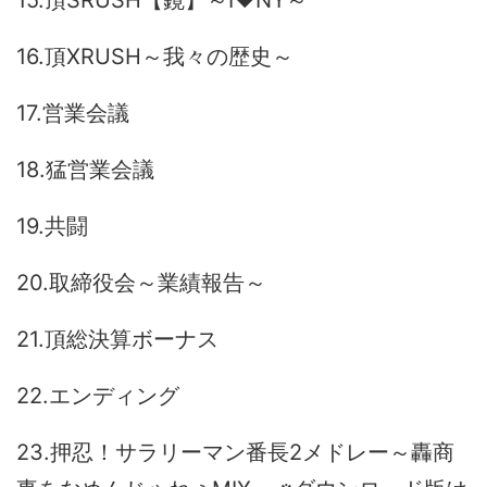
15.頂SRUSH【鏡】～I♥NY～
16.頂XRUSH～我々の歴史～
17.営業会議
18.猛営業会議
19.共闘
20.取締役会～業績報告～
21.頂総決算ボーナス
22.エンディング
23.押忍！サラリーマン番長2メドレー～轟商