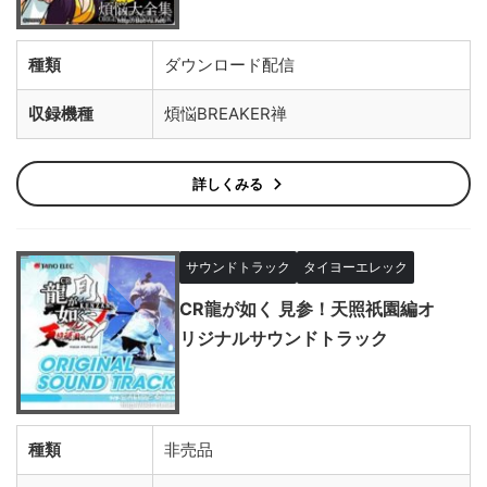
種類
ダウンロード配信
収録機種
煩悩BREAKER禅
詳しくみる
サウンドトラック
タイヨーエレック
CR龍が如く 見参！天照祇園編オ
リジナルサウンドトラック
種類
非売品