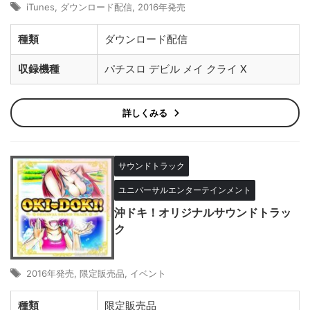
iTunes
,
ダウンロード配信
,
2016年発売
種類
ダウンロード配信
収録機種
パチスロ デビル メイ クライ X
詳しくみる
サウンドトラック
ユニバーサルエンターテインメント
沖ドキ！オリジナルサウンドトラッ
ク
2016年発売
,
限定販売品
,
イベント
種類
限定販売品