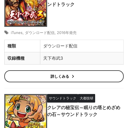
ンドトラック
iTunes
,
ダウンロード配信
,
2016年発売
種類
ダウンロード配信
収録機種
天下布武3
詳しくみる
サウンドトラック
大都技研
クレアの秘宝伝～眠りの塔とめざめ
の石～サウンドトラック