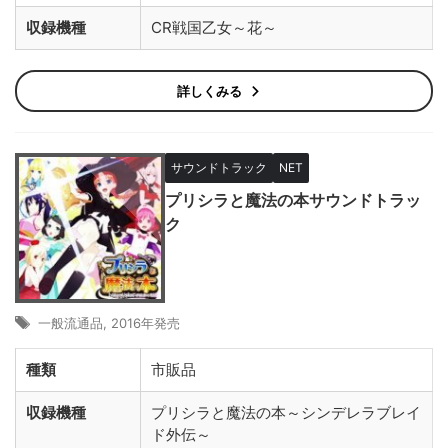
収録機種
CR戦国乙女～花～
詳しくみる
サウンドトラック
NET
プリシラと魔法の本サウンドトラッ
ク
一般流通品
,
2016年発売
種類
市販品
収録機種
プリシラと魔法の本～シンデレラブレイ
ド外伝～