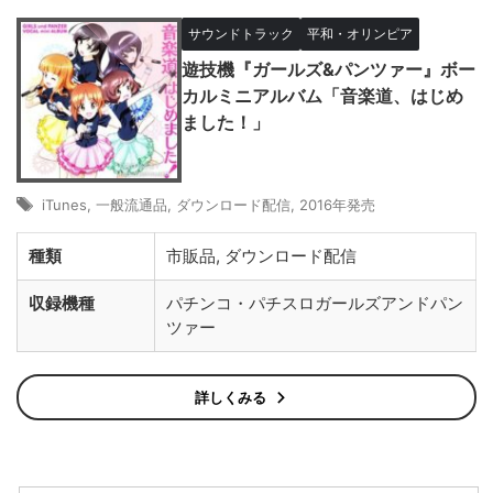
サウンドトラック
平和・オリンピア
遊技機『ガールズ&パンツァー』ボー
カルミニアルバム「音楽道、はじめ
ました！」
iTunes
,
一般流通品
,
ダウンロード配信
,
2016年発売
種類
市販品, ダウンロード配信
収録機種
パチンコ・パチスロガールズアンドパン
ツァー
詳しくみる