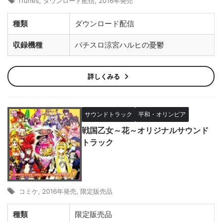
iTunes
,
ダウンロード配信
,
2016年発売
種類
ダウンロード配信
収録機種
パチスロ涼宮ハルヒの憂鬱
詳しくみる
サウンドトラック
平和・オリンピア
戦国乙女～花～オリジナルサウンド
トラック
コミケ
,
2016年発売
,
限定販売品
種類
限定販売品