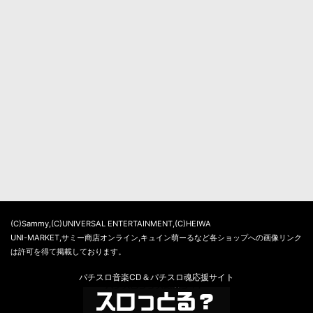
(C)Sammy,(C)UNIVERSAL ENTERTAINMENT,(C)HEIWA
UNI-MARKET,サミー商店オンライン,キュイン萌ーるなど各ショップへの画像リンク
は許可を得て掲載しております。
パチスロ音楽CD＆パチスロ魂応援サイト