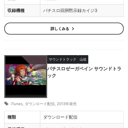
収録機種
パチスロ回胴黙示録カイジ3
詳しくみる
サウンドトラック
山佐
パチスロゼーガペイン サウンドトラ
ック
iTunes
,
ダウンロード配信
,
2013年発売
種類
ダウンロード配信