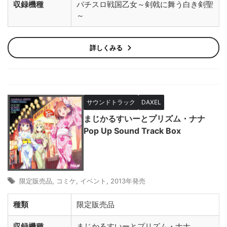
収録機種
パチスロ戦国乙女～剣戟に舞う白き剣聖
～
詳しくみる
サウンドトラック
DAXEL
まじかるすいーとプリズム・ナナ
Pop Up Sound Track Box
限定販売品
,
コミケ
,
イベント
,
2013年発売
種類
限定販売品
収録機種
まじかるすいーとプリズム・ナナ