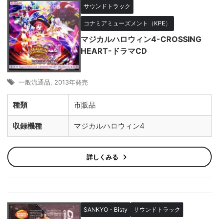
サウンドトラック
コナミアミューズメント（KPE）
マジカルハロウィン4-CROSSING
HEART-ドラマCD
一般流通品
,
2013年発売
種類
市販品
収録機種
マジカルハロウィン4
詳しくみる
SANKYO・Bisty
サウンドトラック