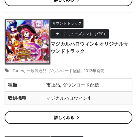
サウンドトラック
コナミアミューズメント（KPE）
マジカルハロウィン4 オリジナルサ
ウンドトラック
iTunes
,
一般流通品
,
ダウンロード配信
,
2013年発売
種類
市販品, ダウンロード配信
収録機種
マジカルハロウィン4
詳しくみる