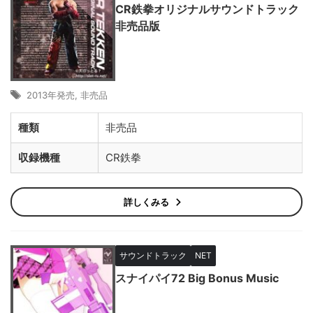
CR鉄拳オリジナルサウンドトラック
非売品版
2013年発売
,
非売品
種類
非売品
収録機種
CR鉄拳
詳しくみる
サウンドトラック
NET
スナイパイ72 Big Bonus Music