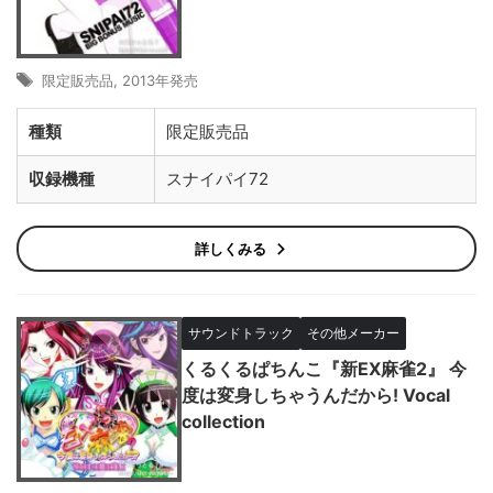
限定販売品
,
2013年発売
種類
限定販売品
収録機種
スナイパイ72
詳しくみる
サウンドトラック
その他メーカー
くるくるぱちんこ『新EX麻雀2』 今
度は変身しちゃうんだから! Vocal
collection