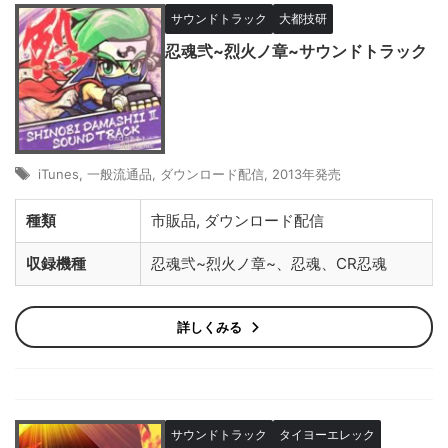
サウンドトラック
大都技研
忍魂弐~烈火ノ章~サウンドトラック
iTunes
,
一般流通品
,
ダウンロード配信
,
2013年発売
種類
市販品, ダウンロード配信
収録機種
忍魂弐~烈火ノ章~、忍魂、CR忍魂
詳しくみる
サウンドトラック
タイヨーエレック