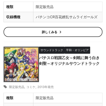
種類
限定販売品
収録機種
パチンコCR百花繚乱サムライガールズ
詳しくみる
サウンドトラック
平和・オリンピア
パチスロ戦国乙女～剣戟に舞う白き
剣聖～オリジナルサウンドトラック
限定販売品
,
コミケ
,
2013年発売
種類
限定販売品