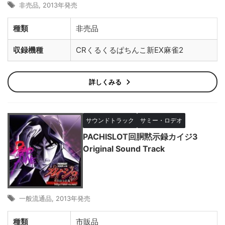
非売品
,
2013年発売
種類
非売品
収録機種
CRくるくるぱちんこ新EX麻雀2
詳しくみる
サウンドトラック
サミー・ロデオ
PACHISLOT回胴黙示録カイジ3
Original Sound Track
一般流通品
,
2013年発売
種類
市販品