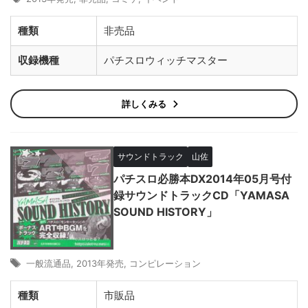
種類
非売品
収録機種
パチスロウィッチマスター
詳しくみる
サウンドトラック
山佐
パチスロ必勝本DX2014年05月号付
録サウンドトラックCD「YAMASA
SOUND HISTORY」
一般流通品
,
2013年発売
,
コンピレーション
種類
市販品