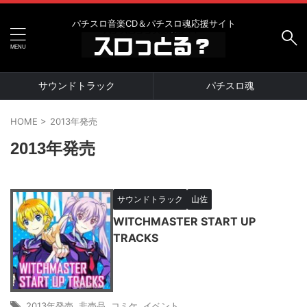
パチスロ音楽CD＆パチスロ魂応援サイト
サウンドトラック
パチスロ魂
HOME
>
2013年発売
2013年発売
サウンドトラック
山佐
WITCHMASTER START UP
TRACKS
2013年発売
,
非売品
,
コミケ
,
イベント