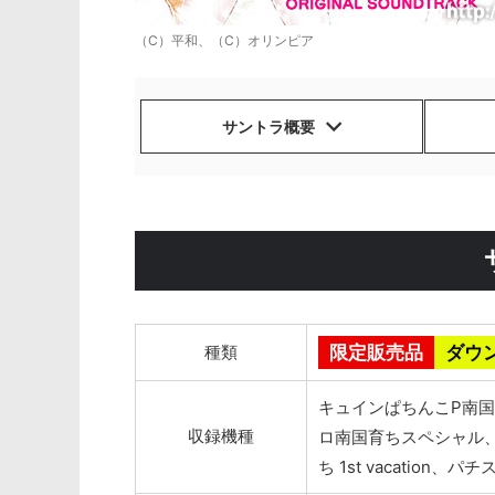
（C）平和、（C）オリンピア
サントラ概要
種類
限定販売品
ダウ
キュインぱちんこP南国育
収録機種
ロ南国育ちスペシャル、
ち 1st vacatio