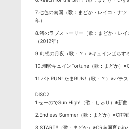
6.Reach for the SKY!（歌：まどか
7.七色の南国（歌：まどか・レイコ・ナツ・
年）
8.渚のラブストーリー（歌：まどか・レイ
（2012年）
9.幻想の月夜（歌：？）※キュインぱちすろ南国育
10.潮騒キュインFortune（歌：まどか）※
11.パトRUN! たまRUN!（歌：？）※パ
DISC2
1.せーのでSun High!（歌：しゅり）※新曲
2.Endless Summer（歌：まどか）※CR
3.START!!（歌：まどか）※CR南国育ちi