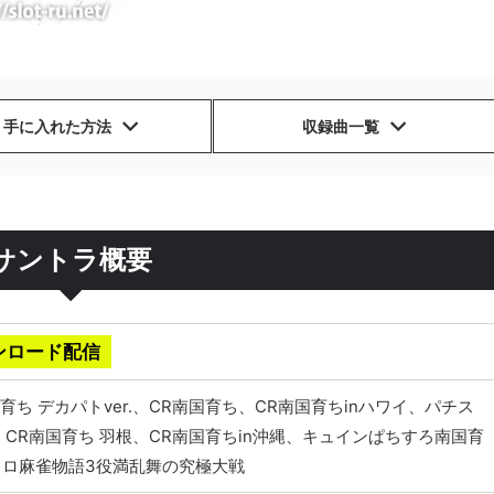
手に入れた方法
収録曲一覧
サントラ概要
ンロード配信
ち デカパトver.、CR南国育ち、CR南国育ちinハワイ、パチス
CR南国育ち 羽根、CR南国育ちin沖縄、キュインぱちすろ南国育
n、パチスロ麻雀物語3役満乱舞の究極大戦