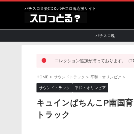
パチスロ音楽CD＆パチスロ魂応援サイト
パチスロ魂
コレクション追加が滞っております。（2019
HOME
>
サウンドトラック
>
平和・オリンピア
>
サウンドトラック
平和・オリンピア
キュインぱちんこP南国育ち
トラック