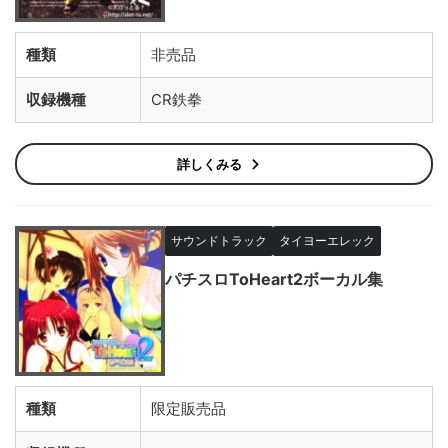
種類
非売品
収録機種
CR鉄拳
詳しくみる
サウンドトラック
タイヨーエレック
パチスロToHeart2ボーカル集
種類
限定販売品