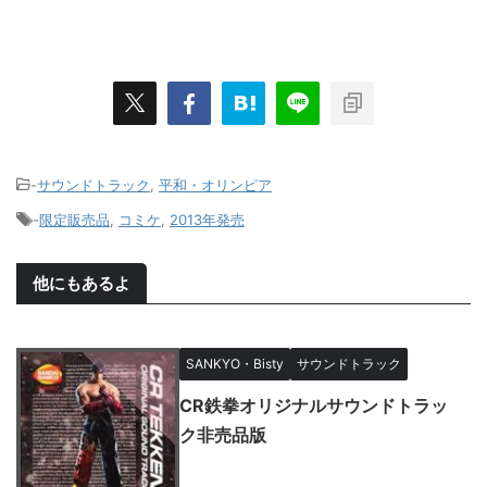
-
サウンドトラック
,
平和・オリンピア
-
限定販売品
,
コミケ
,
2013年発売
他にもあるよ
SANKYO・Bisty
サウンドトラック
CR鉄拳オリジナルサウンドトラッ
ク非売品版