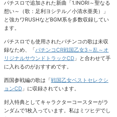
パチスロで追加された新曲「1.INORI～聖なる
想い～（歌：足利ヨシテル／小清水亜美）」
と強カワRUSHなどBGM系を多数収録してい
ます。
パチスロでも使用されたパチンコの歌は未収
録なため、「
パチンコCR戦国乙女3～乱～オ
リジナルサウンドトラックCD
」と合わせて手
に入れるのがおすすめです。
西国参戦編の歌は「
戦国乙女ベストセレクシ
ョンCD
」に収録されています。
封入特典としてキャラクターコースターがラ
ンダムで1枚入っています。私はミツヒデでし