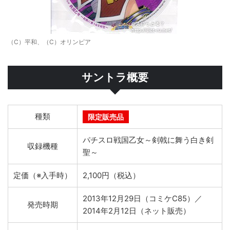
（C）平和、（C）オリンピア
サントラ概要
種類
限定販売品
パチスロ戦国乙女～剣戟に舞う白き剣
収録機種
聖～
定価（※入手時）
2,100円（税込）
2013年12月29日（コミケC85）／
発売時期
2014年2月12日（ネット販売）