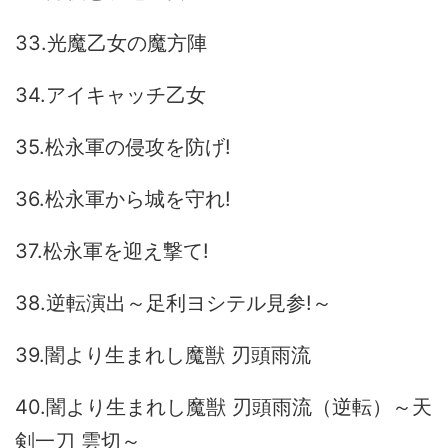
33.光魔乙女の魔方陣
34.アイキャッチ乙女
35.松永軍の侵攻を防げ!
36.松永軍から城を守れ!
37.松永軍を迎え撃て!
38.逆転演出～足利ヨシテル見参!～
39.闇より生まれし魔獣 刃頭雨流
40.闇より生まれし魔獣 刃頭雨流（逆転）～天
剣一刀 雲切～