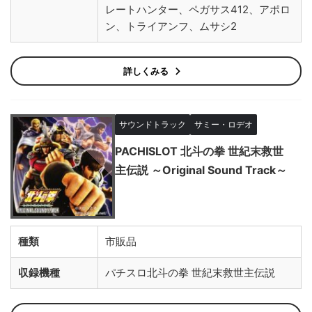
レートハンター、ペガサス412、アポロ
ン、トライアンフ、ムサシ2
詳しくみる
サウンドトラック
サミー・ロデオ
PACHISLOT 北斗の拳 世紀末救世
主伝説 ～Original Sound Track～
種類
市販品
収録機種
パチスロ北斗の拳 世紀末救世主伝説