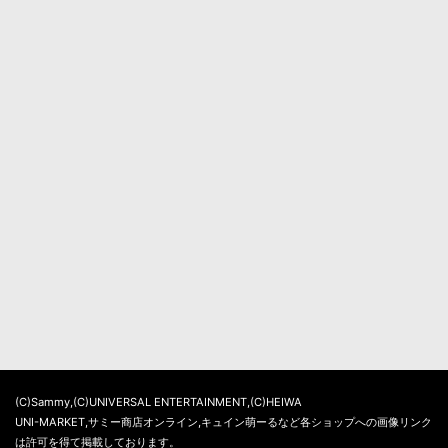
(C)Sammy,(C)UNIVERSAL ENTERTAINMENT,(C)HEIWA
UNI-MARKET,サミー商店オンライン,キュイン萌ーるなど各ショップへの画像リンク
は許可を得て掲載しております。