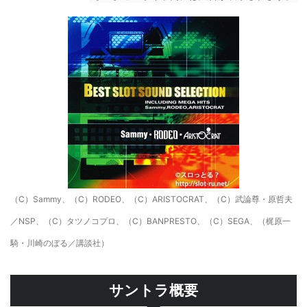
（C）Sammy、（C）RODEO、（C）ARISTOCRAT、（C）武論尊・原哲夫
／NSP、（C）タツノコプロ、（C）BANPRESTO、（C）SEGA、（梶原一
騎・川崎のぼる／講談社）
サントラ概要