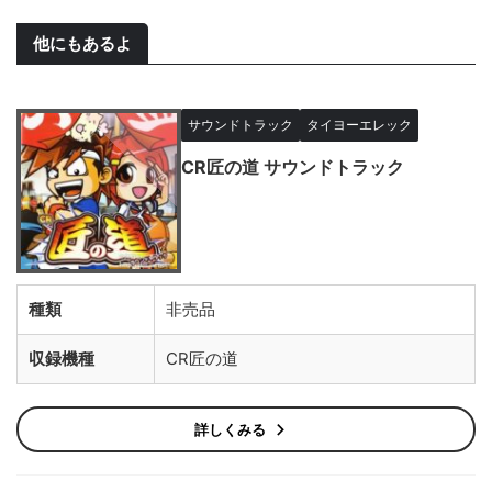
他にもあるよ
サウンドトラック
タイヨーエレック
CR匠の道 サウンドトラック
種類
非売品
収録機種
CR匠の道
詳しくみる