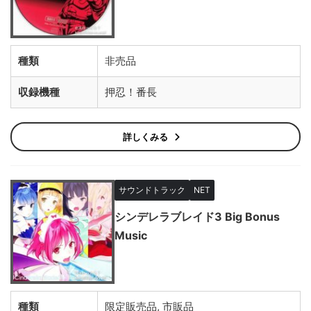
種類
非売品
収録機種
押忍！番長
詳しくみる
サウンドトラック
NET
シンデレラブレイド3 Big Bonus
Music
種類
限定販売品, 市販品