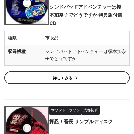
シンドバッドアドベンチャーは榎
本加奈子でどうですか 特典版付属
CD
種類
市販品
収録機種
シンドバッドアドベンチャーは榎本加奈
子でどうですか
詳しくみる
サウンドトラック
大都技研
押忍！番長 サンプルディスク