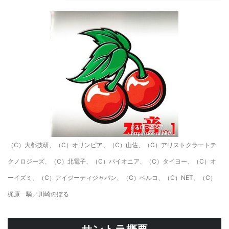
（C）大都技研、（C）オリンピア、（C）山佐、（C）アリストクラートテ
クノロジーズ、（C）北電子、（C）パイオニア、（C）タイヨー、（C）オ
ーイズミ、（C）アイジーティジャパン、（C）ベルコ、（C）NET、（C）
梶原一騎／川崎のぼる