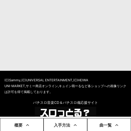
(C)Sammy,(C)UNIVERSAL ENTERTAINMENT,(C)HEIWA
UNI-MARKET,サミー商店オンライン,キュイン萌ーるなど各ショップへの画像リンク
は許可を得て掲載しております。
パチスロ音楽CD＆パチスロ魂応援サイト
概要
入手方法
曲一覧
© 2026 スロっとる？