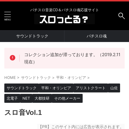
パチスロ音楽CD＆パチスロ魂応援サイト
サウンドトラック
パチスロ魂
コレクション追加が滞っております。（2019.2.11
現在）
HOME
>
サウンドトラック
>
平和・オリンピア
>
サウンドトラック
平和・オリンピア
アリストクラート
山佐
北電子
NET
大都技研
その他メーカー
スロ音Vol.1
【PR】このサイト内には広告が表示されます。