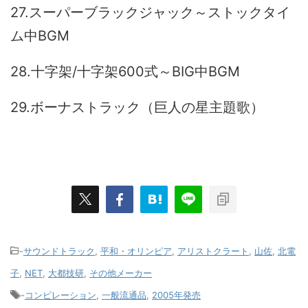
27.スーパーブラックジャック～ストックタイ
ム中BGM
28.十字架/十字架600式～BIG中BGM
29.ボーナストラック（巨人の星主題歌）
-
サウンドトラック
,
平和・オリンピア
,
アリストクラート
,
山佐
,
北電
子
,
NET
,
大都技研
,
その他メーカー
-
コンピレーション
,
一般流通品
,
2005年発売