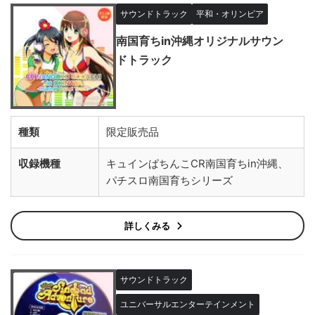
サウンドトラック
平和・オリンピア
南国育ちin沖縄オリジナルサウン
ドトラック
種類
限定販売品
収録機種
キュインぱちんこCR南国育ちin沖縄、
パチスロ南国育ちシリーズ
詳しくみる
サウンドトラック
ユニバーサルエンターテインメント