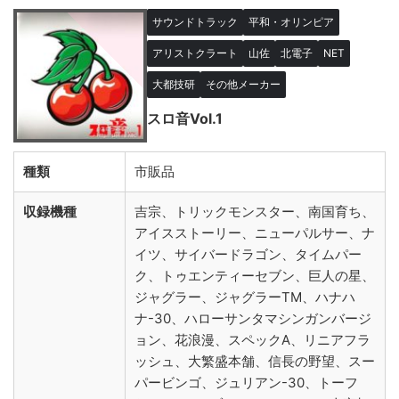
サウンドトラック
平和・オリンピア
アリストクラート
山佐
北電子
NET
大都技研
その他メーカー
スロ音Vol.1
種類
市販品
収録機種
吉宗、トリックモンスター、南国育ち、
アイスストーリー、ニューパルサー、ナ
イツ、サイバードラゴン、タイムパー
ク、トゥエンティーセブン、巨人の星、
ジャグラー、ジャグラーTM、ハナハ
ナ-30、ハローサンタマシンガンバージ
ョン、花浪漫、スペックA、リニアフラ
ッシュ、大繁盛本舗、信長の野望、スー
パービンゴ、ジュリアン-30、トーフ