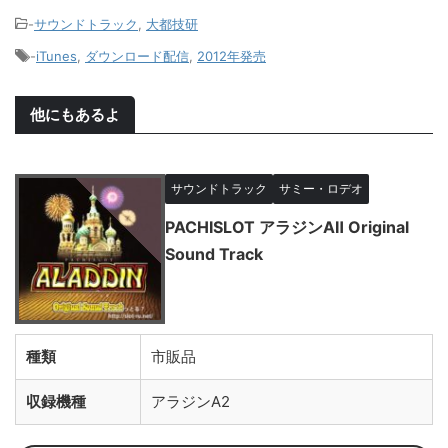
-
サウンドトラック
,
大都技研
-
iTunes
,
ダウンロード配信
,
2012年発売
他にもあるよ
サウンドトラック
サミー・ロデオ
PACHISLOT アラジンAⅡ Original
Sound Track
種類
市販品
収録機種
アラジンA2