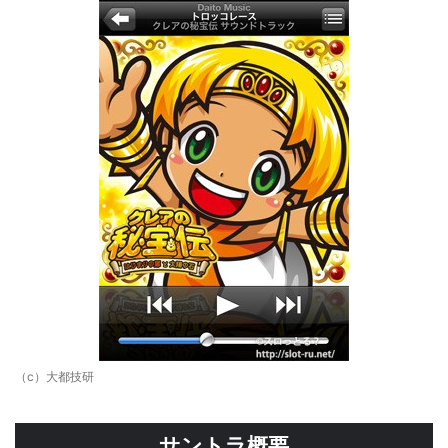
（c）大都技研
サントラ概要