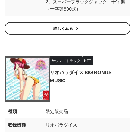
2、スーパーブラックジャック、十字架
（十字架600式）
詳しくみる
サウンドトラック
NET
リオパラダイス BIG BONUS
MUSIC
種類
限定販売品
収録機種
リオパラダイス