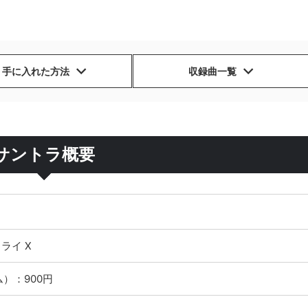
手に入れた方法
収録曲一覧
サントラ概要
ライ X
）：900円