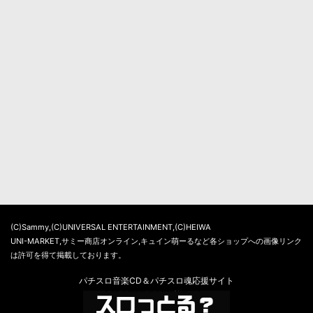
(C)Sammy,(C)UNIVERSAL ENTERTAINMENT,(C)HEIWA
UNI-MARKET,サミー商店オンライン,キュイン萌ーるなど各ショップへの画像リンク
は許可を得て掲載しております。
パチスロ音楽CD＆パチスロ魂応援サイト