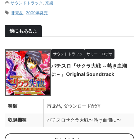
-
サウンドトラック
,
京楽
-
非売品
,
2009年発売
他にもあるよ
サウンドトラック
サミー・ロデオ
パチスロ『サクラ大戦 ～熱き血潮
に～』Original Soundtrack
種類
市販品, ダウンロード配信
収録機種
パチスロサクラ大戦〜熱き血潮に〜