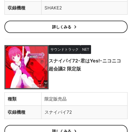
収録機種
SHAKE2
詳しくみる
サウンドトラック
NET
スナイパイ72-君はYes!-ニコニコ
超会議2 限定版
種類
限定販売品
収録機種
スナイパイ72
詳しくみる