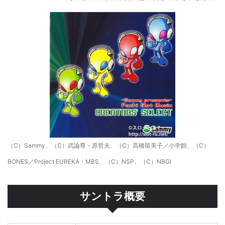
（C）Sammy、（C）武論尊・原哲夫、（C）高橋留美子／小学館、（C）
BONES／Project EUREKA・MBS、（C）NSP、（C）NBGI
サントラ概要