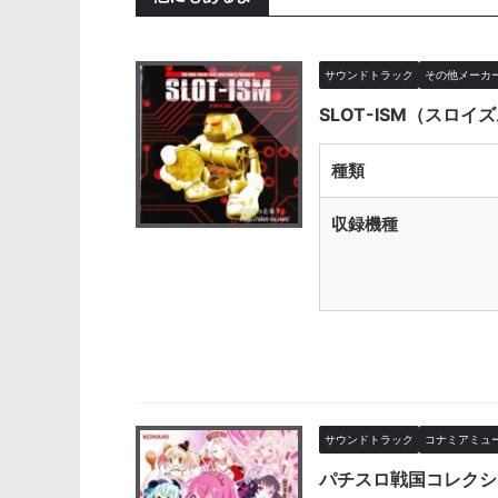
サウンドトラック
その他メーカ
SLOT-ISM（スロイ
種類
収録機種
サウンドトラック
コナミアミュー
パチスロ戦国コレクション2 